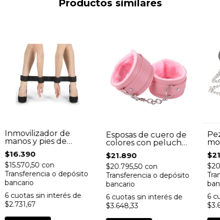
Productos similares
Inmovilizador de
Pe
Esposas de cuero de
manos y pies de
mor
colores con peluche
nylon - Bondage
Bo
- Bondage
$16.390
$2
$21.890
$15.570,50
con
$20
$20.795,50
con
Transferencia o depósito
Tra
Transferencia o depósito
bancario
ban
bancario
6
cuotas sin interés de
6
cu
6
cuotas sin interés de
$2.731,67
$3.
$3.648,33