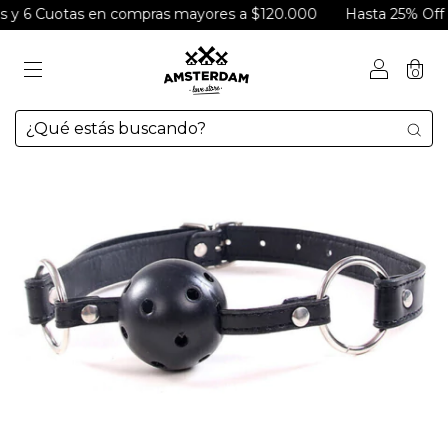
s y 6 Cuotas en compras mayores a $120.000
Hasta 25% Off en
0