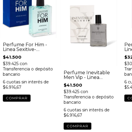
Perfume For Him -
Per
Linea Sexitive-
Lin
Hombre
$41.500
$3
$39.425
con
$30
Transferencia o depósito
Tra
Perfume Inevitable
bancario
ban
Men Vip - Linea
6
cuotas sin interés de
6
cu
Sexitive- Hombre
$41.500
$6.916,67
$5.
$39.425
con
Transferencia o depósito
bancario
6
cuotas sin interés de
$6.916,67